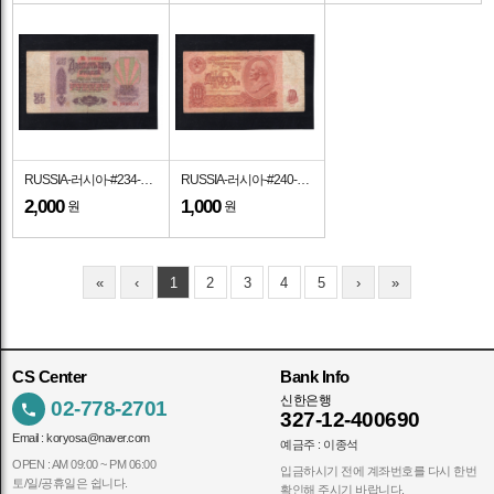
RUSSIA-러시아-#234-25 RUBLES-1961년
RUSSIA-러시아-#240-10 RUBLES-1991년
2,000
1,000
원
원
«
‹
1
2
3
4
5
›
»
CS Center
Bank Info
신한은행
02-778-2701
327-12-400690
Email :
koryosa@naver.com
예금주 : 이종석
OPEN : AM 09:00 ~ PM 06:00
입금하시기 전에 계좌번호를 다시 한번
토/일/공휴일은 쉽니다.
확인해 주시기 바랍니다.