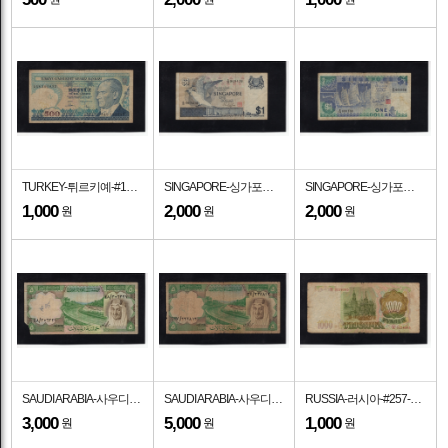
TURKEY-튀르키예-#195-500 LIRA-KEMAL ATATURK(무스타파 케말 아타튀르크-대통령)-1983년
SINGAPORE-싱가포르-#9-1 DOLLAR-1976년
SINGAPORE-싱가포르-#18-1 DOLLAR-1987년
1,000
2,000
2,000
원
원
원
SAUDI ARABIA-사우디아라비아-P17-10 RIYAL-KING FAISAL(파이살-왕)-1977년
SAUDI ARABIA-사우디아라비아-P17-10 RIYAL-KING FAISAL(파이살-왕)-1977년
RUSSIA-러시아-#257-1,000 RUBLES-1993년
3,000
5,000
1,000
원
원
원