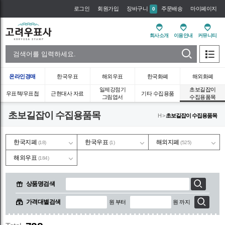
로그인
회원가입
장바구니
주문배송
마이페이지
0
회사소개
이용안내
커뮤니티
온라인경매
한국우표
해외우표
한국화폐
해외화폐
일제강점기
초보길잡이
우표책/우표첩
근현대사 자료
기타 수집용품
그림엽서
수집용품목
초보길잡이 수집용품목
H >
초보길잡이 수집용품목
한국지폐
한국우표
해외지폐
(18)
(1)
(525)
해외우표
(184)
상품명검색
가격대별검색
원 부터
원 까지