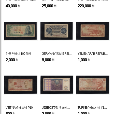
40,000
25,000
220,000
원
원
원
한국은행 다 100원권-세종대왕 초상-#53.9-1965.8.14일
GERMANY-독일-5 REICHSMARK-1940년대
YEMEN ARAB REPUBLIC- 예멘 아랍 공화국-#17a-5 RIALS-1981년
2,000
8,000
1,000
원
원
원
VIET NAM-베트남-P100a-HO CHI MINH(호치민-대통령)-200 DONG-1987년
UZBEKISTAN-우즈베키스탄-#177-25 SUM-1994년
TURKEY-튀르키예-#187-20 LIRA-KEMAL ATATURK(무스타파 케말 아타튀르크-대통령)-1974년
500
2,000
1,000
원
원
원