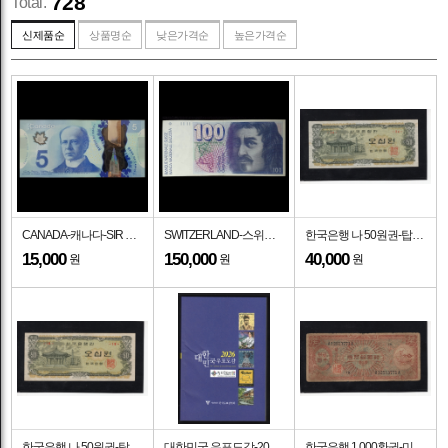
728
Total.
신제품순
상품명순
낮은가격순
높은가격순
CANADA-캐나다-SIR WILFRED LAURIER(윌프리드 로리에)-P106-POLYMER PLASTIC PAPER-5 DOLLARS-2013년
SWITZERLAND-스위스-P63-FRANCESCO BORROMINI(프란체스코 보로미니-건축가)-NO.93T2428882-100 FRANKEN-1985년
한국은행 나 50원권-탑골공원 팔각정/봉화, 무궁화-#53.11-#18-1969년
15,000
150,000
40,000
원
원
원
한국은행 나 50원권-탑골공원 팔각정/봉화, 무궁화-#53.11-#24-1969년
대한민국 우표도감-2026년판-1884~2025년 수록-(사)한국우표상협회
한국은행 1,000환권-미제-거북선/한국은행 휘장-#52.5-NO.15-1962.6.10일