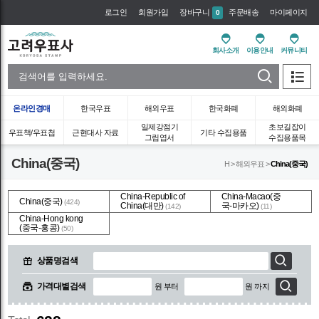
로그인
회원가입
장바구니
주문배송
마이페이지
0
회사소개
이용안내
커뮤니티
온라인경매
한국우표
해외우표
한국화폐
해외화폐
일제강점기
초보길잡이
우표책/우표첩
근현대사 자료
기타 수집용품
그림엽서
수집용품목
China(중국)
H > 해외우표 >
China(중국)
China-Republic of
China-Macao(중
China(중국)
(424)
China(대만)
국-마카오)
(142)
(11)
China-Hong kong
(중국-홍콩)
(50)
상품명검색
가격대별검색
원 부터
원 까지