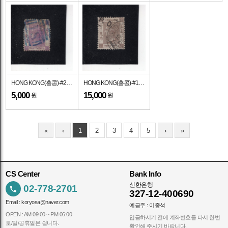
HONG KONG(홍콩)-#20-30c-QUEEN VICTORIA(빅토리아 여왕)-1871년
HONG KONG(홍콩)-#19-30c-QUEEN VICTORIA(빅토리아 여왕)-1863년
5,000
15,000
원
원
«
‹
1
2
3
4
5
›
»
CS Center
Bank Info
신한은행
02-778-2701
327-12-400690
Email :
koryosa@naver.com
예금주 : 이종석
OPEN : AM 09:00 ~ PM 06:00
입금하시기 전에 계좌번호를 다시 한번
토/일/공휴일은 쉽니다.
확인해 주시기 바랍니다.