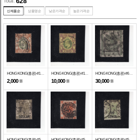
628
Total.
신제품순
상품명순
낮은가격순
높은가격순
HONG KONG(홍콩)-#134-5c-KING EDWARD VII(에드워드 7세)-1931년
HONG KONG(홍콩)-#115-12c-KING EDWARD VII(에드워드 7세)-1912년
HONG KONG(홍콩)-#63-$1-QUEEN VICTORIA(빅토리아 여왕)-1891년
2,000
10,000
30,000
원
원
원
HONG KONG(홍콩)-#55-$1 on 96c-QUEEN VICTORIA(빅토리아 여왕)-1885년
HONG KONG(홍콩)-#52a-20c on 30c-QUEEN VICTORIA(빅토리아 여왕)-1891년
HONG KONG(홍콩)-#51-20c on 30c-QUEEN VICTORIA(빅토리아 여왕)-1885년 발행된 물품으로 사용제-무호 입니다. 빅토리아 여왕 (알렉산드리나 빅토리아, 1819년 5월 24일 – 1901년 1월 22일)은 1837년 6월 20일부터 1901년 사망할 때까지 영국 및 아일랜드 연합왕국의 여왕이었다. 그녀의 63년 216일의 통치는 이전 어떤 임기보다도 긴 기간으로, 영국 내에서 산업, 정치, 과학, 군사가 크게