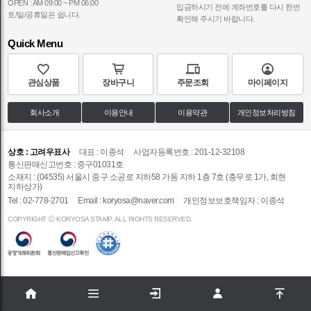
OPEN : AM 09:00 ~ PM 06:00
입금하시기 전에 계좌번호를 다시 한번
토/일/공휴일은 쉽니다.
확인해 주시기 바랍니다.
Quick Menu
관심상품
장바구니
주문조회
마이페이지
회사소개
이용안내
이용약관
개인정보처리방침
상호 : 고려우표사
대표 : 이종석
사업자등록번호 : 201-12-32108
통신판매신고번호 : 중구01031호
소재지 : (04535) 서울시 중구 소공로 지하58 가동 지하 1층 7호 (충무로 1가, 회현
지하상가)
Tel : 02-778-2701
Email :
koryosa@naver.com
개인정보보호책임자 : 이종석
COPYRIGHT Ⓒ KORYOSA STAMP. ALL RIGHTS RESERVED.