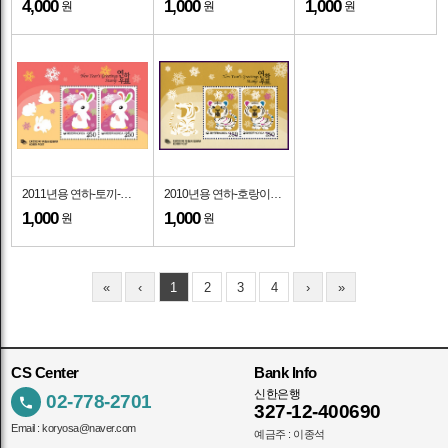
4,000
1,000
1,000
원
원
원
2011년용 연하-토끼-소형시트-2010.12.1일
2010년용 연하-호랑이-소형시트-2009.12.1일
1,000
1,000
원
원
«
‹
1
2
3
4
›
»
CS Center
Bank Info
신한은행
02-778-2701
327-12-400690
Email :
koryosa@naver.com
예금주 : 이종석