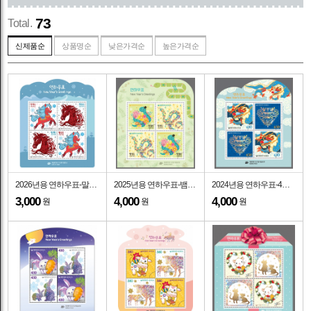
73
Total.
신제품순
상품명순
낮은가격순
높은가격순
2026년용 연하우표-말-연쇄 2종-4매 소형시트-2025.12.1일
2025년용 연하우표-뱀-4매 소형시트-2024.12.2일
2024년용 연하우표-4매 소형시트-2023.12.1일
3,000
4,000
4,000
원
원
원