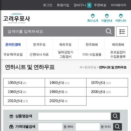
로그인
회원가입
장바구니
주문배송
마이페이지
0
회사소개
이용안내
커뮤니티
온라인경매
한국우표
해외우표
한국화폐
해외화폐
일제강점기
초보길잡이
우표책/우표첩
근현대사 자료
기타 수집용품
그림엽서
수집용품목
연하시트 및 연하우표
H > 한국우표 >
연하시트 및 연하우표
1950년대
1960년대
1970년대
(6)
(11)
(12)
1980년대
1990년대
2000년대
(6)
(9)
(10)
2010년대
2020년대
(13)
(6)
상품명검색
가격대별검색
원 부터
원 까지