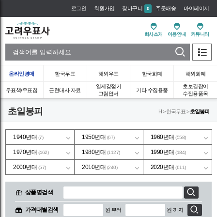
로그인
회원가입
장바구니
주문배송
마이페이지
0
회사소개
이용안내
커뮤니티
온라인경매
한국우표
해외우표
한국화폐
해외화폐
일제강점기
초보길잡이
우표책/우표첩
근현대사 자료
기타 수집용품
그림엽서
수집용품목
초일봉피
H > 한국우표 >
초일봉피
1940년대
1950년대
1960년대
(7)
(67)
(558)
1970년대
1980년대
1990년대
(462)
(1127)
(184)
2000년대
2010년대
2020년대
(57)
(240)
(611)
상품명검색
가격대별검색
원 부터
원 까지