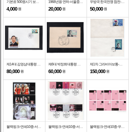
기본료 500원시기 보통-500원-태극기-서울중앙 기념인 초일봉투(FDC)-2026.7.1일
1968년용 연하-서울중앙 철인 초일봉투(FDC)-체성회 제작-1967.12.10일
우방국 한국전쟁 참전-캐나다 2종-부산 기념인 초일봉투(FDC)-1951.9.15일
4,000
20,000
50,000
원
원
원
제14대 김영삼대통령 취임-서울중앙 기념인 초일봉투(FDC)-체성회 제작-1993.2.25일
제6대 박정희대통령 취임-서울중앙 기념인 철인 소인-1967.7.1일
제1차 그라비아보통-대통령 대형보통-2종-서울중앙 백봉 철인 초일봉투(FDC)-1970.9.28~12.1일
80,000
60,000
150,000
원
원
원
블랙핑크-연쇄10종-서울중앙 기념인 소형시트 초일봉투(FDC)-2026.6.16일
블랙핑크-연쇄10종-서울중앙 기념인 초일봉투(FDC)-2026.6.16일
블랙핑크-연쇄10종-우표박물관 기념인 맥시멈카드(MAXIMUMCARD)-우표박물관 제작-2026.6.16일