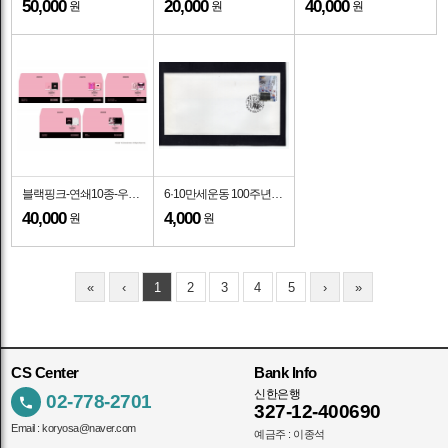
50,000
20,000
40,000
원
원
원
블랙핑크-연쇄10종-우표박물관 기념인 초일봉투(FDC)-우표박물관 제작-2026.6.16일
6·10만세운동 100주년-서울중앙 기념인 초일봉투(FDC)-2026.6.10일
40,000
4,000
원
원
«
‹
1
2
3
4
5
›
»
CS Center
Bank Info
신한은행
02-778-2701
327-12-400690
Email :
koryosa@naver.com
예금주 : 이종석