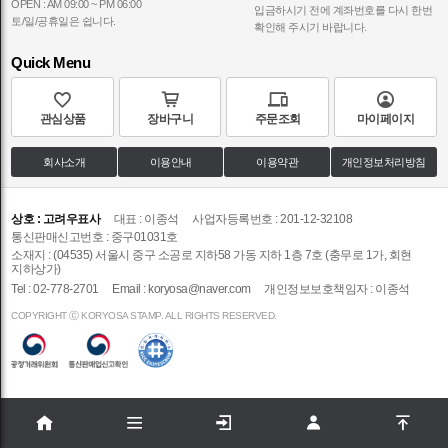
OPEN : AM 09:00 ~ PM 06:00
입금하시기 전에 계좌번호를 다시 한번
토/일/공휴일은 쉽니다.
확인해 주시기 바랍니다.
Quick Menu
관심상품
장바구니
주문조회
마이페이지
회사소개
이용안내
이용약관
개인정보처리방침
상호 : 고려우표사
대표 : 이종석
사업자등록번호 : 201-12-32108
통신판매신고번호 : 중구01031호
소재지 : (04535) 서울시 중구 소공로 지하58 가동 지하 1층 7호 (충무로 1가, 회현
지하상가)
Tel : 02-778-2701
Email :
koryosa@naver.com
개인정보보호책임자 : 이종석
COPYRIGHT Ⓒ KORYOSA STAMP. ALL RIGHTS RESERVED.