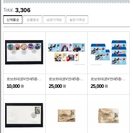
3,306
Total.
신제품순
상품명순
낮은가격순
높은가격순
로보트태권V-연쇄5종-서울중앙 기념인 초일봉투(FDC)-2026.7.29일
로보트태권V-연쇄5종-우표박물관 기념인 맥시멈카드(MAXIMUMCARD)-우표박물관 제작-2026.7.29일
로보트태권V-연쇄5종-우표박물관 기념인 초일봉투(FDC)-우표박물관 제작-2026.7.29일
10,000
25,000
25,000
원
원
원