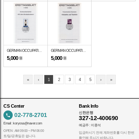
GERMAN OCCUPATION STAMPS(베르린)-#9N426-60pf-GERMAN EAGLES(독일의 문장)-기념인 멕시멈카드(MAXIMUMCARD)-1979.5.17일
GERMAN OCCUPATION STAMPS(베르린)-#9N375-230pf-FRANKFURT AIRPORT(프랑크푸르트 공항)-기념인 멕시멈카드(MAXIMUMCARD)-1979.5.17일
5,000
5,000
원
원
«
‹
1
2
3
4
5
›
»
CS Center
Bank Info
신한은행
02-778-2701
327-12-400690
Email :
koryosa@naver.com
예금주 : 이종석
OPEN : AM 09:00 ~ PM 06:00
입금하시기 전에 계좌번호를 다시 한번
토/일/공휴일은 쉽니다.
확인해 주시기 바랍니다.