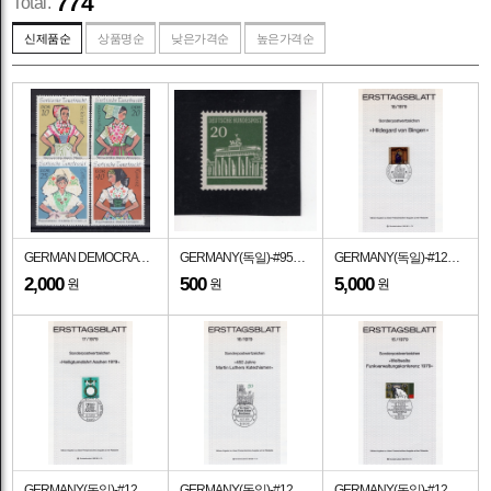
774
Total.
신제품순
상품명순
낮은가격순
높은가격순
GERMAN DEMOCRATIC REPUBLIC(동독)-#1294~7(4종)-SORBIAN DANCE COSTUMES(세르비아 전통 의상)-1971.5.4일
GERMANY(독일)-#953-20pf-BRANDENBURG GATE(브란덴부르크 문)-1966년
GERMANY(독일)-#1298-110pf-HILDEGARD VON BINGEN WITH MANUSCRIPT(힐데가르트 폰 빙엔)-기념인 멕시멈카드(MAXIMUMCARD)-1979.8.9일
2,000
500
5,000
원
원
원
GERMANY(독일)-#1297-50pf-CROSS AND CHARLEMAGNE'S EMBLEM(십자가, 샤를마뉴 대제의 상징)-기념인 멕시멈카드(MAXIMUMCARD)-1979.7.12일
GERMANY(독일)-#1296-50pf-MOSES RECEIVING TABLETS OF THE LAW, BY LUCAS CRANACH(모세, 루카스 크라나흐)-기념인 멕시멈카드(MAXIMUMCARD)-1979.7.12일
GERMANY(독일)-#1295-60pf-HAND SETTING RADIO DIAL(핸드 세팅 라디오 다이얼)-기념인 멕시멈카드(MAXIMUMCARD)-1979.7.12일