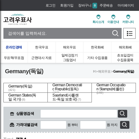
로그인
회원가입
장바구니
주문배송
마이페이지
0
회사소개
이용안내
커뮤니티
온라인경매
한국우표
해외우표
한국화폐
해외화폐
일제강점기
초보길잡이
우표책/우표첩
근현대사 자료
기타 수집용품
그림엽서
수집용품목
Germany(독일)
H > 해외우표 >
Germany(독일)
German Democrati
German Occupatio
Germany(독일)
c Republic(동독)
n Stamps(베를린)
(421)
(169)
(169)
German States(독
Saarland(사를랜
일 국가)
드-독일 보호국)
(8)
(7)
상품명검색
가격대별검색
원 부터
원 까지