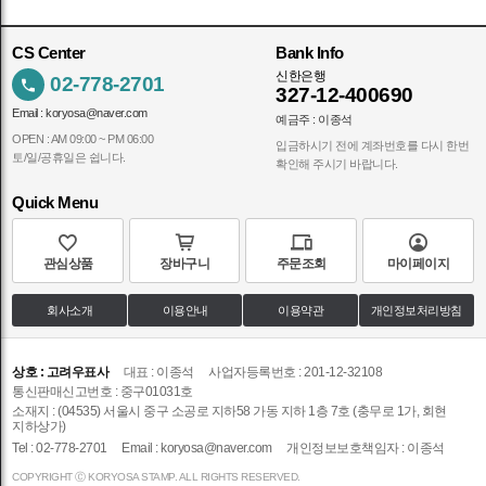
CS Center
Bank Info
신한은행
02-778-2701
327-12-400690
Email :
koryosa@naver.com
예금주 : 이종석
OPEN : AM 09:00 ~ PM 06:00
입금하시기 전에 계좌번호를 다시 한번
토/일/공휴일은 쉽니다.
확인해 주시기 바랍니다.
Quick Menu
관심상품
장바구니
주문조회
마이페이지
회사소개
이용안내
이용약관
개인정보처리방침
상호 : 고려우표사
대표 : 이종석
사업자등록번호 : 201-12-32108
통신판매신고번호 : 중구01031호
소재지 : (04535) 서울시 중구 소공로 지하58 가동 지하 1층 7호 (충무로 1가, 회현
지하상가)
Tel : 02-778-2701
Email :
koryosa@naver.com
개인정보보호책임자 : 이종석
COPYRIGHT Ⓒ KORYOSA STAMP. ALL RIGHTS RESERVED.