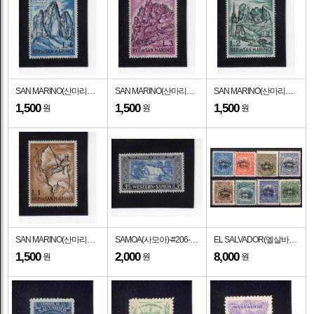
SAN MARINO(산마리노)-#522-4 I-THREE PEAKS OF LAVAREDO(라바레도의 세 봉우리)-1962.6.14일
SAN MARINO(산마리노)-#521-3 I-MT. TITANO(타이탄 산)-1962.6.14일
SAN MARINO(산마리노)-#520-2 I-VIEW OF SASSOLUNGO(사솔룽고 전경)-1962.6.14일
1,500
1,500
1,500
원
원
원
SAN MARINO(산마리노)-#519-1 I-MOUNTAINEER DESCENDING(암석산에서 내려오는 등산가)-1962.6.14일
SAMOA(사모아)-#206-3p-ALEISA FALLS(알레이사 폭포)-1952.3.10일
EL SALVADOR(엘살바도르)-#O1~8(8종)-
1,500
2,000
8,000
원
원
원