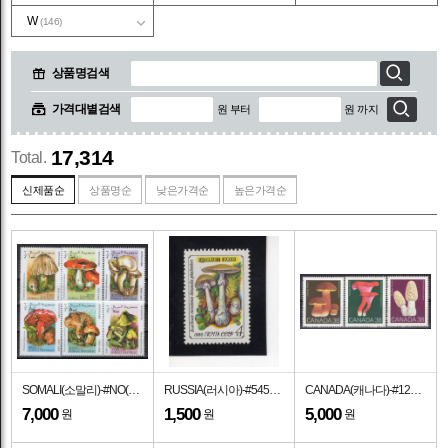
W
(146)
상품명검색
가격대별검색
원 부터
원 까지
17,314
Total.
신제품순
상품명순
낮은가격순
높은가격순
SOMALI(소말리)-#NO(6종)-MUSHROOMS(버섯)-1998년
RUSSIA(러시아)-#5454-4k-AMANITA PHALLOIDES(아마니타 팔로이데스)-1986.5.15일
CANADA(캐나다)-#1245~7(3종)-MUSHROOMS(버섯)-1989.8.4일
7,000
1,500
5,000
원
원
원