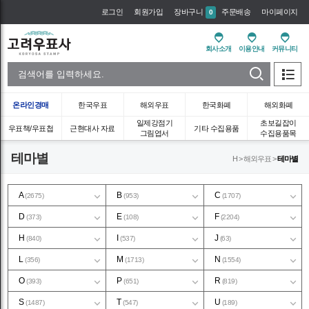
로그인
회원가입
장바구니
주문배송
마이페이지
0
회사소개
이용안내
커뮤니티
온라인경매
한국우표
해외우표
한국화폐
해외화폐
일제강점기
초보길잡이
우표책/우표첩
근현대사 자료
기타 수집용품
그림엽서
수집용품목
테마별
H > 해외우표 >
테마별
A
B
C
(2675)
(953)
(1707)
D
E
F
(373)
(108)
(2204)
H
I
J
(840)
(537)
(63)
L
M
N
(356)
(1713)
(1554)
O
P
R
(393)
(651)
(819)
S
T
U
(1487)
(547)
(189)