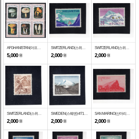
AFGHANISTAN(아프가니스탄)-#NO(6종)-MUSHROOMS(버섯)-1999년
SWITZERLAND(스위스)-#485-30c-SAN BERNARDINO, FROM NORTH(산 베르나르디노)-1967.9.18일
SWITZERLAND(스위스)-#414-20c-JUNGFRAU RAILROAD STATION AND MONCH(융프라우 철도, 뫼흐 산)-1962.3.19일
5,000
2,000
2,000
원
원
원
SWITZERLAND(스위스)-#228-5c-MT. PILATUS(필라투스 산)-1936년
SWEDEN(스웨덴)-#719-35o-"THE FJELD", BY SIXTEN LUNDBOHM(식스텐 룬드봄의 펠드 산)-1967년
SAN MARINO(산마리노)-#E13-5 I-VIEW OF SAN MARINO(산마리노 전경)-1945년
2,000
2,000
2,000
원
원
원