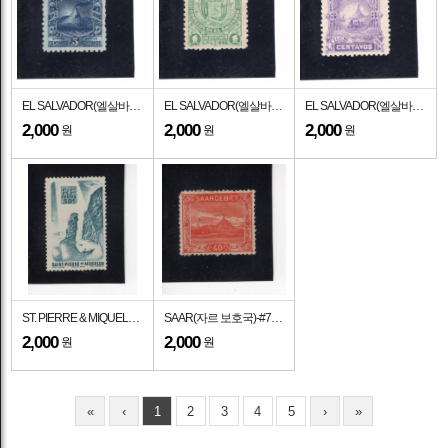
EL SALVADOR(엘살바도르)-#149-5c-MT. SAN MIGUEL(산 미겔 산)-1896년
EL SALVADOR(엘살바도르)-#146-1c-COAT OF ARMS(엘살바도르의 문장)-1896년
EL SALVADOR(엘살바도르)-#49-3c-VOLCANO(화산)-1889년
2,000
2,000
2,000
원
원
원
ST. PIERRE & MIQUELON(생 피에르 미클롱)-#327-50c-SOLDIER'S BAY(솔저스 베이)-1947.10.6일
SAAR(자르 보호국)-#73-40pf-SLAG PILE AT VOLKLINGEN(폴클링겐의 슬래그 더미)-1921년
2,000
2,000
원
원
«
‹
1
2
3
4
5
›
»