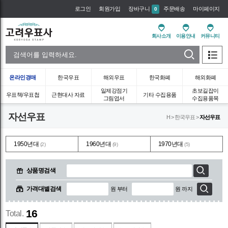
로그인
회원가입
장바구니
주문배송
마이페이지
0
회사소개
이용안내
커뮤니티
온라인경매
한국우표
해외우표
한국화폐
해외화폐
일제강점기
초보길잡이
우표책/우표첩
근현대사 자료
기타 수집용품
그림엽서
수집용품목
자선우표
H > 한국우표 >
자선우표
1950년대
1960년대
1970년대
(2)
(9)
(5)
상품명검색
가격대별검색
원 부터
원 까지
16
Total.