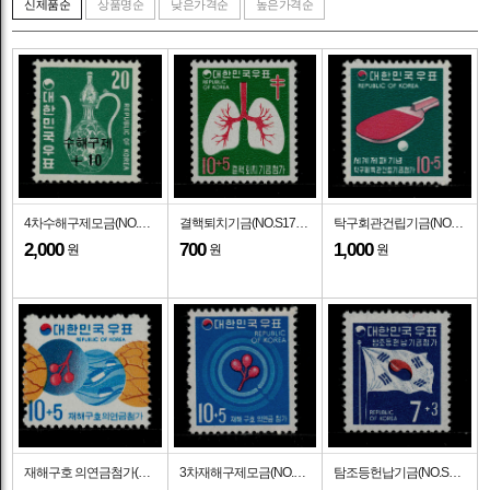
신제품순
상품명순
낮은가격순
높은가격순
4차수해구제모금(NO.S18)-VF-1977.7.25일
결핵퇴치기금(NO.S17)-VF-1974.11.1일
탁구회관건립기금(NO.S16)-VF-1973.8.1일
2,000
700
1,000
원
원
원
재해구호 의연금첨가(NO.S14)-VF-1973.7.1일
3차재해구제모금(NO.S14)-VF-1972.8.1일
탐조등헌납기금(NO.S13)-VF-1969.11.1일