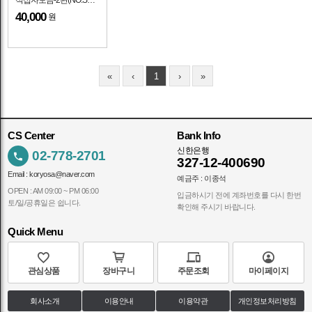
적십자모금-2완(NO.S1-S2)-VF-1953.8.1일
40,000
원
«
‹
1
›
»
CS Center
Bank Info
신한은행
02-778-2701
327-12-400690
Email :
koryosa@naver.com
예금주 : 이종석
OPEN : AM 09:00 ~ PM 06:00
입금하시기 전에 계좌번호를 다시 한번
토/일/공휴일은 쉽니다.
확인해 주시기 바랍니다.
Quick Menu
관심상품
장바구니
주문조회
마이페이지
회사소개
이용안내
이용약관
개인정보처리방침