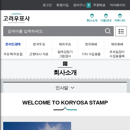
로그인
회원가입
장바구니
주문배송
마이페이지
0
회사소개
이용안내
커뮤니티
온라인경매
한국우표
해외우표
한국화폐
해외화폐
일제강점기
초보길잡이
우표책/우표첩
근현대사 자료
기타 수집용품
그림엽서
수집용품목
회사소개
인사말
WELCOME TO KORYOSA STAMP