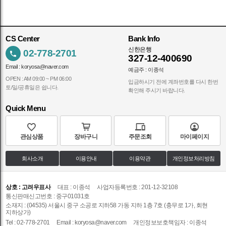
CS Center
Bank Info
신한은행
02-778-2701
327-12-400690
Email :
koryosa@naver.com
예금주 : 이종석
OPEN : AM 09:00 ~ PM 06:00
입금하시기 전에 계좌번호를 다시 한번
토/일/공휴일은 쉽니다.
확인해 주시기 바랍니다.
Quick Menu
관심상품
장바구니
주문조회
마이페이지
회사소개
이용안내
이용약관
개인정보처리방침
상호 : 고려우표사
대표 : 이종석
사업자등록번호 : 201-12-32108
통신판매신고번호 : 중구01031호
소재지 : (04535) 서울시 중구 소공로 지하58 가동 지하 1층 7호 (충무로 1가, 회현
지하상가)
Tel : 02-778-2701
Email :
koryosa@naver.com
개인정보보호책임자 : 이종석