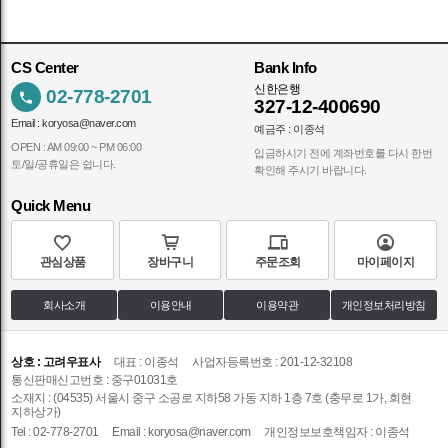
CS Center
Bank Info
신한은행
02-778-2701
327-12-400690
Email :
koryosa@naver.com
예금주 : 이종석
OPEN : AM 09:00 ~ PM 06:00
입금하시기 전에 계좌번호를 다시 한번
토/일/공휴일은 쉽니다.
확인해 주시기 바랍니다.
Quick Menu
관심상품
장바구니
주문조회
마이페이지
회사소개
이용안내
이용약관
개인정보처리방침
상호 : 고려우표사
대표 : 이종석
사업자등록번호 : 201-12-32108
통신판매신고번호 : 중구01031호
소재지 : (04535) 서울시 중구 소공로 지하58 가동 지하 1층 7호 (충무로 1가, 회현
지하상가)
Tel : 02-778-2701
Email :
koryosa@naver.com
개인정보보호책임자 : 이종석