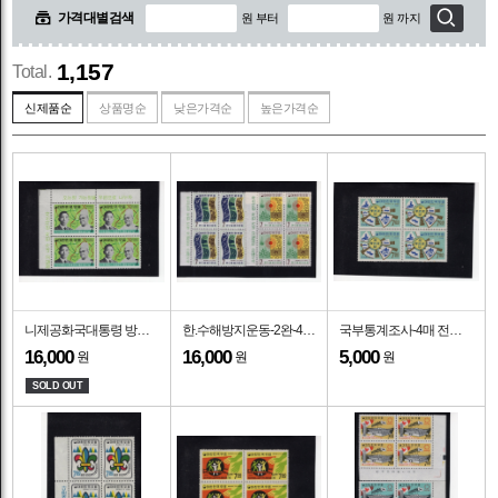
가격대별검색
원 부터
원 까지
1,157
Total.
신제품순
상품명순
낮은가격순
높은가격순
니제공화국대통령 방한-1코너 4매 전형블럭-1969.10.27일
한.수해방지운동-2완-4매 전형블럭-1969.6.10일
국부통계조사-4매 전형블럭-1968.11.1일
16,000
16,000
5,000
원
원
원
SOLD OUT