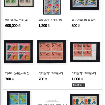
어린이 저금보통-국산백지-2종-4매 명판전형-1964.12.20일
광복 30주년-4매 전형블럭-1975.8.15일
봉고 가봉대통령 방한-4매 전형블럭-1975.7.5일
600,000
1,200
800
원
원
원
제20회 현충일-4매 전형블럭-1975.6.6일
미터협약 100주년-4매 전형블럭-1975.5.20일
미터협약 100주년-4매 명판전형-1975.5.20일
700
700
1,000
원
원
원
SOLD OUT