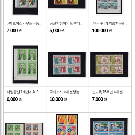
6회 보이스카우트극동지역회의-4매 전형블럭-1968.9.30일
공산학정하의 민족해방-4매 전형블럭-1968.7.1일
캐나다세계박람회-2완-4매 명판전형-1967.4.28일
7,000
5,000
100,000
원
원
원
식량증산 7개년계획-3코너 4매 전형블럭-1965.5.1일
국세조사-4매 전형블럭-1960.11.15일
신교육 75주년-4매 전형블럭-1960.8.3일
6,000
10,000
7,000
원
원
원