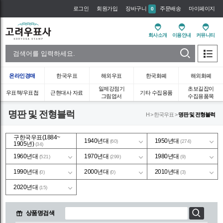
로그인
회원가입
장바구니
주문배송
마이페이지
0
회사소개
이용안내
커뮤니티
온라인경매
한국우표
해외우표
한국화폐
해외화폐
일제강점기
초보길잡이
우표책/우표첩
근현대사 자료
기타 수집용품
그림엽서
수집용품목
명판 및 전형블럭
H > 한국우표 >
명판 및 전형블럭
구한국우표(1884~
1940년대
1950년대
(60)
(274)
1905년)
(34)
1960년대
1970년대
1980년대
(521)
(299)
(9)
1990년대
2000년대
2010년대
(0)
(0)
(3)
2020년대
(15)
상품명검색