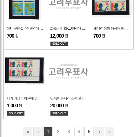
예비군창설 7주년-4매 전형블럭-1975.4.12일
화초시리즈-10완-4매 명판전형-1975.3.15~11.15일
세계여성의 해-4매 전형블럭-1975.3.8일
700
12,000
700
원
원
원
SOLD OUT
세계여성의 해-4매 명판전형-1975.3.8일
민속예능시리즈-10완-4매 명판전형-1975.2.20~10.20일
1,000
20,000
원
원
SOLD OUT
SOLD OUT
«
‹
1
2
3
4
5
›
»